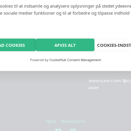
cookies til at indsamle og analysere oplysninger på stedet ydeevn
 de sociale medier funktioner og til at forbedre og tilpasse indhold
AD COOKIES
AFVIS ALT
COOKIES-INDST
termusen
Kontakt
Powered by
CookieHub Consent Management
www.suno.com/@
c
usen
Hjem
Musiknumre