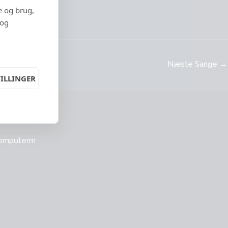
e og brug,
 og
Næste Sange
→
ILLINGER
omputerm