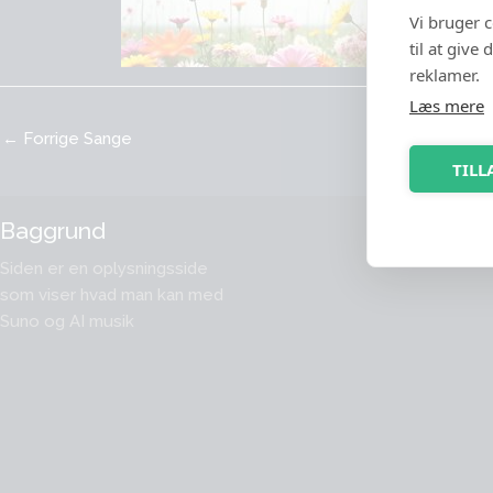
Vi bruger 
til at give
reklamer.
Læs mere
←
Forrige Sange
TILL
Baggrund
Compu
Music
Siden er en oplysningsside
som viser hvad man kan med
Suno og AI musik