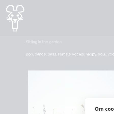
Gå
til
indholdet
Sitting in the garden
pop
,
dance
,
bass
,
female vocals
,
happy
,
soul
,
voc
Om cook