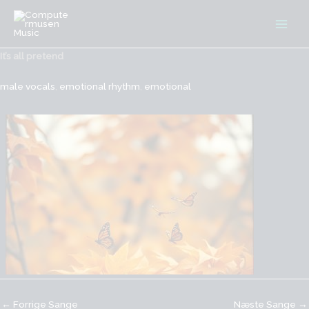
Gå
til
indholdet
It’s all pretend
male vocals
,
emotional rhythm
,
emotional
←
Forrige Sange
Næste Sange
→