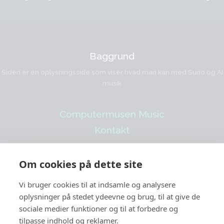
Baggrund
Siden er en oplysningsside som viser hvad man kan med Suno og AI
musik
Computermusen Music
Kontakt
www.suno.com/@
computermusen
Om cookies på dette site
Vi bruger cookies til at indsamle og analysere
oplysninger på stedet ydeevne og brug, til at give de
sociale medier funktioner og til at forbedre og
Hjem
tilpasse indhold og reklamer.