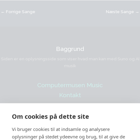
←
Forrige Sange
Næste Sange
→
Baggrund
Siden er en oplysningsside som viser hvad man kan med Suno og AI
musik
Computermusen Music
Kontakt
www.suno.com/@
computermusen
Om cookies på dette site
Vi bruger cookies til at indsamle og analysere
oplysninger på stedet ydeevne og brug, til at give de