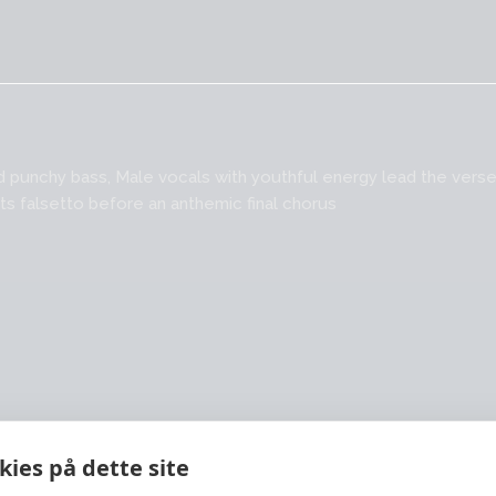
nd punchy bass, Male vocals with youthful energy lead the verse
ts falsetto before an anthemic final chorus
ies på dette site