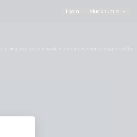
Hjem
Musiknumre
s, giving way to a big hook in the catchy chorus, supported by