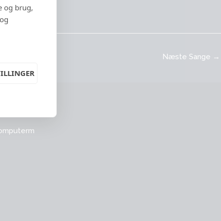
e og brug,
 og
Næste Sange
→
ILLINGER
omputerm