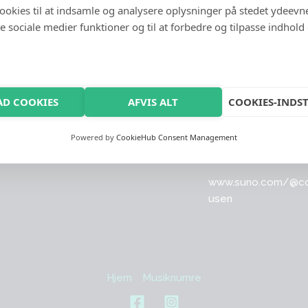
cookies til at indsamle og analysere oplysninger på stedet ydeevn
 de sociale medier funktioner og til at forbedre og tilpasse indhold
AD COOKIES
AFVIS ALT
COOKIES-INDST
termusen
Kontakt
Powered by
CookieHub Consent Management
www.suno.com/@
c
usen
Hjem
Musiknumre