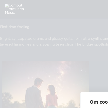
Gå
til
indholdet
First time feeling
Bright, syncopated drums and glossy guitar join retro synths a
layered harmonies and a soaring teen choir, The bridge spotligh
Om cook