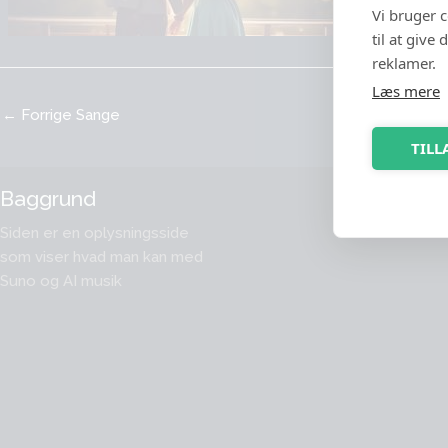
Vi bruger 
til at give
reklamer.
Læs mere
←
Forrige Sange
TILL
Baggrund
Compu
Music
Siden er en oplysningsside
som viser hvad man kan med
Suno og AI musik