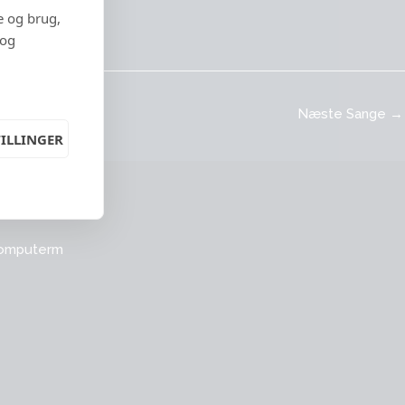
e og brug,
 og
Næste Sange
→
ILLINGER
omputerm