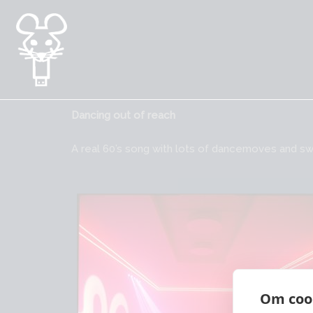
Gå
til
indholdet
Dancing out of reach
A real 60’s song with lots of dancemoves and swin
Om cook