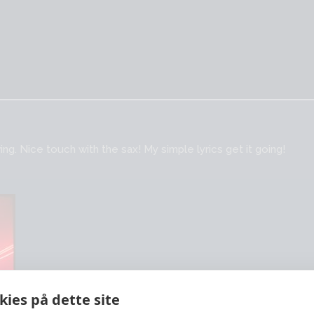
g. Nice touch with the sax! My simple lyrics get it going!
ies på dette site