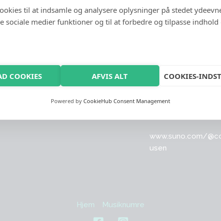
cookies til at indsamle og analysere oplysninger på stedet ydeevn
 de sociale medier funktioner og til at forbedre og tilpasse indhold
AD COOKIES
AFVIS ALT
COOKIES-INDST
termusen
Kontakt
Powered by
CookieHub Consent Management
www.suno.com/@
c
usen
Hjem
Musiknumre