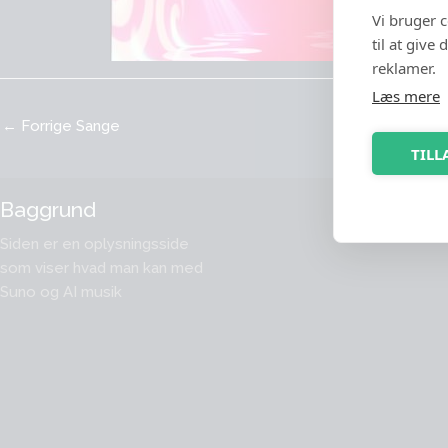
Vi bruger 
til at give
reklamer.
Læs mere
←
Forrige Sange
TILL
Baggrund
Compu
Music
Siden er en oplysningsside
som viser hvad man kan med
Suno og AI musik